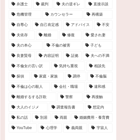
弁護士
裁判
夫の逆ギレ
直接示談
危機管理
カウンセラー
再構築
自尊心
自己肯定感
アドバイス
不安
夫依存
離婚
修復
愛され妻
夫の本心
不倫の被害
子ども
良妻賢母
内容証明
証拠
夫への不満
不倫女の言い訳
気持ち重視
相談先
探偵
家庭・家族
調停
不倫脳
不倫は心の殺人
会社・職場
違和感
離婚するする詐欺
警察
再接触
大人のイジメ
調査報告書
想定内
私の話
別居
両親
婚姻費用・養育費
YouTube
心理学
義両親
宇宙人