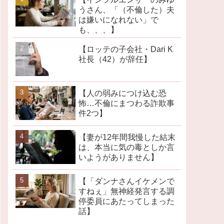
うさん、「（不倫した）夫
は嫌いになれない」で
も、、、】
【ロッテの子会社・Dari K
社長（42）が辞任】
【人の弱みにつけ込む恐
怖…不倫にまつわる詐欺事
件2つ】
【妻が12年間我慢した結末
は、本当に気の毒としか言
いようがありません】
【「ダンナさんイケメンで
すねぇ」無神経発言する調
停委員にあたってしまった
話】