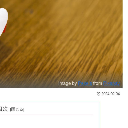
Image by
Pexels
from
Pixabay
2024.02.04
目次