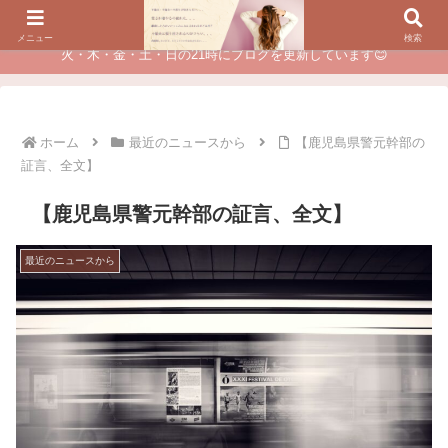
夫に不倫されたつらい経験が、あなたのチャンスに変わるカウンセリング
メニュー
検索
火・木・金・土・日の21時にブログを更新しています😊
ホーム
最近のニュースから
【鹿児島県警元幹部の
証言、全文】
【鹿児島県警元幹部の証言、全文】
最近のニュースから