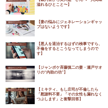
最近のニュースから
溢れるひとこと〜】
【妻の悩みにジェネレーションギャッ
最近のニュースから
プはないようです】
【悪人を退治するはずの検事ですら、
最近のニュースから
不倫をするとこうなってしまうので
す】
【ジャンポケ斉藤慎二の妻・瀬戸サオ
最近のニュースから
リの“内助の功”】
【ミキティ、もし庄司が不倫したら
最近のニュースから
「慰謝料不要」「その女性も漏れなく
つぶします」と衝撃回答】