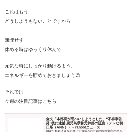
これはもう
どうしようもないことですから
無理せず
休める時はゆっくり休んで
元気な時にしっかり動けるよう、
エネルギーを貯めておきましょう😊
それでは
今週の注目記事はこちら
全文「本部長が隠ぺいしようとした」“不祥事告
発”後に逮捕 鹿児島県警元幹部の証言（テレビ朝
日系（ANN）） - Yahoo!ニュース
国家公務員法違反の疑いで逮捕された前の県警幹部の男が