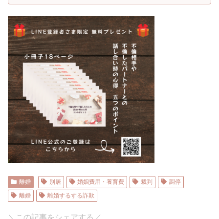
離婚
別居
婚姻費用・養育費
裁判
調停
離婚
離婚するする詐欺
＼この記事をシェアする／