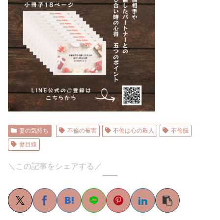
妻の気持ち
不倫の被害
不倫は心の殺人
不倫脳
妻目線
＼この記事をシェアする／