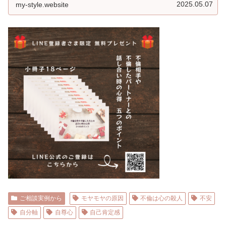
2025.05.07
my-style.website
ご相談実例から
モヤモヤの原因
不倫は心の殺人
不安
自分軸
自尊心
自己肯定感