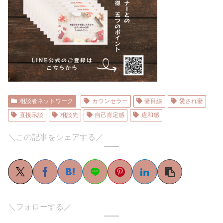
相談者ネットワーク
カウンセラー
妻目線
愛され妻
直接示談
相談先
自己肯定感
違和感
＼この記事をシェアする／
＼フォローする／