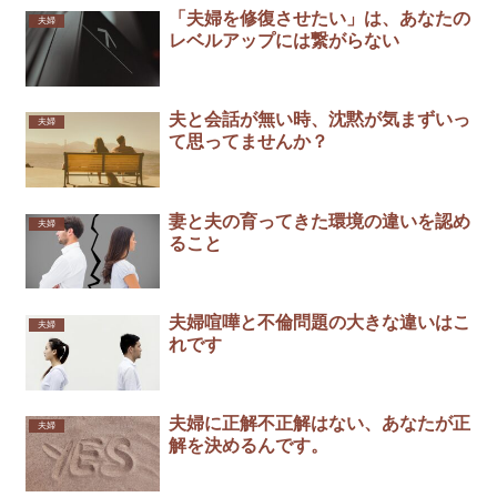
「夫婦を修復させたい」は、あなたの
夫婦
レベルアップには繋がらない
夫と会話が無い時、沈黙が気まずいっ
夫婦
て思ってませんか？
妻と夫の育ってきた環境の違いを認め
夫婦
ること
夫婦喧嘩と不倫問題の大きな違いはこ
夫婦
れです￼
夫婦に正解不正解はない、あなたが正
夫婦
解を決めるんです。