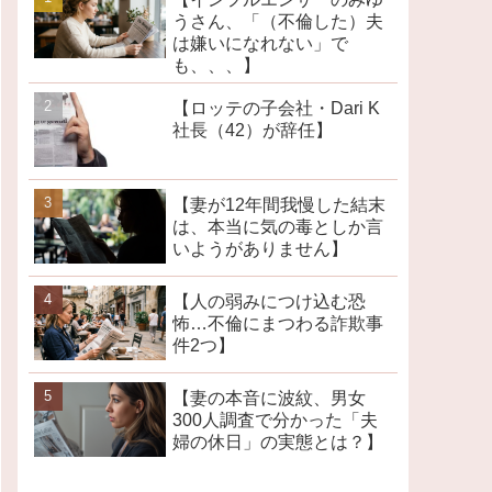
うさん、「（不倫した）夫
は嫌いになれない」で
も、、、】
【ロッテの子会社・Dari K
社長（42）が辞任】
【妻が12年間我慢した結末
は、本当に気の毒としか言
いようがありません】
【人の弱みにつけ込む恐
怖…不倫にまつわる詐欺事
件2つ】
【妻の本音に波紋、男女
300人調査で分かった「夫
婦の休日」の実態とは？】