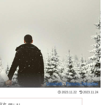
Unsplash
の
Pereanu Sebastian
2023.11.22
2023.11.24
目次