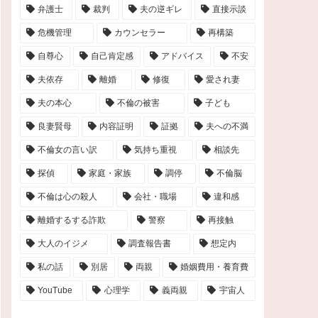
弁護士
裁判
夫の逆ギレ
直接示談
危機管理
カウンセラー
再構築
自尊心
自己肯定感
アドバイス
不安
夫依存
離婚
修復
愛され妻
夫の本心
不倫の被害
子ども
良妻賢母
内容証明
証拠
夫への不満
不倫女の言い訳
気持ち重視
相談先
探偵
家庭・家族
調停
不倫脳
不倫は心の殺人
会社・職場
違和感
離婚するする詐欺
警察
再接触
大人のイジメ
調査報告書
想定内
私の話
別居
両親
婚姻費用・養育費
YouTube
心理学
義両親
宇宙人