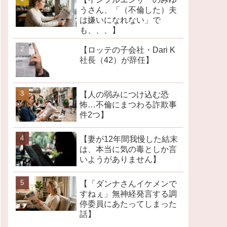
うさん、「（不倫した）夫
は嫌いになれない」で
も、、、】
【ロッテの子会社・Dari K
社長（42）が辞任】
【人の弱みにつけ込む恐
怖…不倫にまつわる詐欺事
件2つ】
【妻が12年間我慢した結末
は、本当に気の毒としか言
いようがありません】
【「ダンナさんイケメンで
すねぇ」無神経発言する調
停委員にあたってしまった
話】