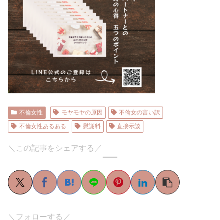
不倫女性
モヤモヤの原因
不倫女の言い訳
不倫女性あるある
慰謝料
直接示談
＼この記事をシェアする／
＼フォローする／