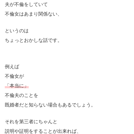
夫が不倫をしていて
不倫女はあまり関係ない、
というのは
ちょっとおかしな話です。
例えば
不倫女が
「本当に」
不倫夫のことを
既婚者だと知らない場合もあるでしょう。
それを第三者にちゃんと
説明や証明をすることが出来れば、