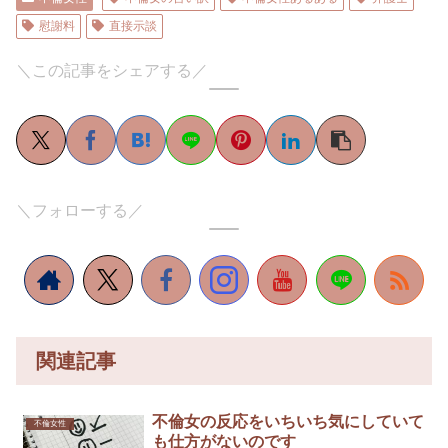
慰謝料
直接示談
＼この記事をシェアする／
＼フォローする／
関連記事
不倫女の反応をいちいち気にしていて
不倫女性
も仕方がないのです