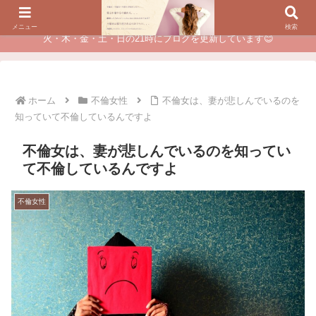
夫に不倫されたつらい経験が、あなたのチャンスに変わるカウンセリング
メニュー
検索
火・木・金・土・日の21時にブログを更新しています😊
ホーム
不倫女性
不倫女は、妻が悲しんでいるのを
知っていて不倫しているんですよ
不倫女は、妻が悲しんでいるのを知ってい
て不倫しているんですよ
不倫女性