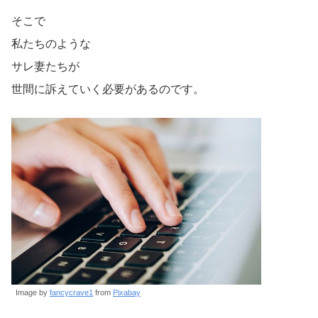
そこで
私たちのような
サレ妻たちが
世間に訴えていく必要があるのです。
Image by
fancycrave1
from
Pixabay