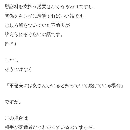
慰謝料を支払う必要はなくなるわけですし、
関係をキレイに清算すればいい話です。
むしろ嘘をついていた不倫夫が
訴えられるぐらいの話です。
(^_^;)
しかし
そうではなく
「不倫夫には奥さんがいると知っていて続けている場合」
ですが、
この場合は
相手が既婚者だとわかっているのですから、