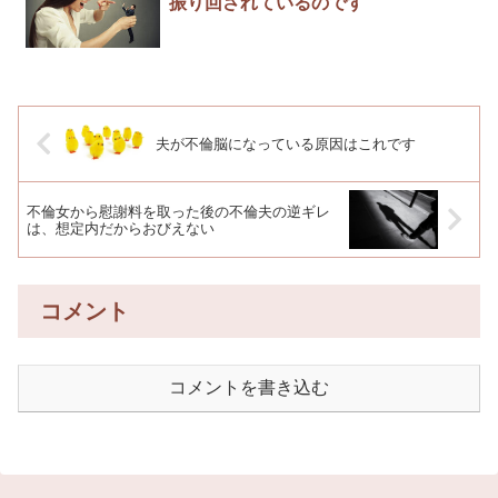
振り回されているのです
夫が不倫脳になっている原因はこれです
不倫女から慰謝料を取った後の不倫夫の逆ギレ
は、想定内だからおびえない￼
コメント
コメントを書き込む