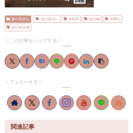
妻の気持ち
夫の逆ギレ
夫依存
自分軸
自尊心
自己肯定感
＼この記事をシェアする／
＼フォローする／
関連記事