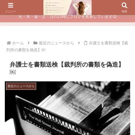
夫に不倫されたつらい経験が、あなたのチャンスに変わるカウンセリング
メニュー
検索
火・木・金・土・日の21時にブログを更新しています😊
ホーム
最近のニュースから
弁護士を書類送検【裁
判所の書類を偽造】￼
弁護士を書類送検【裁判所の書類を偽造】
￼
最近のニュースから