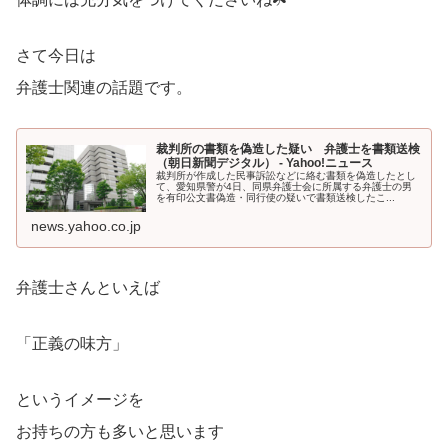
さて今日は
弁護士関連の話題です。
裁判所の書類を偽造した疑い 弁護士を書類送検
（朝日新聞デジタル） - Yahoo!ニュース
裁判所が作成した民事訴訟などに絡む書類を偽造したとし
て、愛知県警が4日、同県弁護士会に所属する弁護士の男
を有印公文書偽造・同行使の疑いで書類送検したこ...
news.yahoo.co.jp
弁護士さんといえば
「正義の味方」
というイメージを
お持ちの方も多いと思います