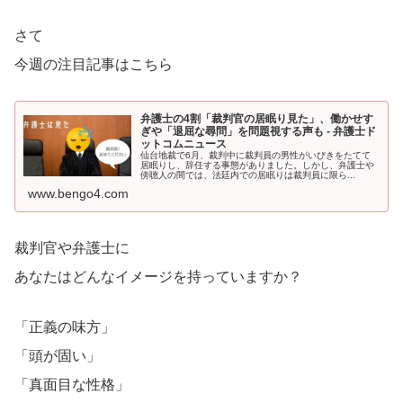
さて
今週の注目記事はこちら
弁護士の4割「裁判官の居眠り見た」、働かせす
ぎや「退屈な尋問」を問題視する声も - 弁護士ド
ットコムニュース
仙台地裁で6月、裁判中に裁判員の男性がいびきをたてて
居眠りし、辞任する事態がありました。しかし、弁護士や
傍聴人の間では、法廷内での居眠りは裁判員に限ら...
www.bengo4.com
裁判官や弁護士に
あなたはどんなイメージを持っていますか？
「正義の味方」
「頭が固い」
「真面目な性格」