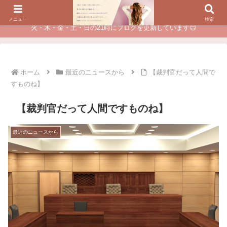
夫に不倫されたつらい経験が、あなたのチャンスに変わるカウンセリング
メニュー
検索
火・木・金・土・日の21時にブログを更新しています😊
ホーム
最近のニュースから
【裁判官だって人間で
すものね】
【裁判官だって人間ですものね】
最近のニュースから