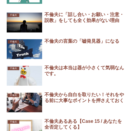
不倫夫に「話し合い・お願い・注意・
不倫夫
説教」をしても全く効果がない理由
不倫夫の言葉の「嘘発見器」になる￼
不倫夫
不倫夫は本当は器が小さくて気弱なん
不倫夫
です。
不倫夫から自白を取りたい！それをや
不倫夫
る前に大事なポイントを押さえておく
不倫夫あるある【Case 15 / あなたを
不倫夫
全否定してくる】