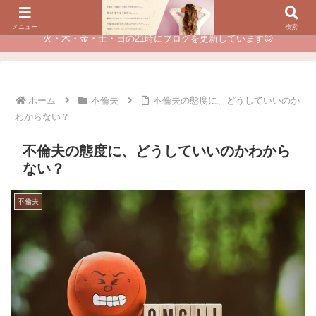
夫に不倫されたつらい経験が、あなたのチャンスに変わるカウンセリング
メニュー
検索
火・木・金・土・日の21時にブログを更新しています😊
ホーム
不倫夫
不倫夫の態度に、どうしていいのか
わからない？
不倫夫の態度に、どうしていいのかわから
ない？
不倫夫