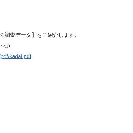
。
ての調査データ】をご紹介します。
いね）
/pdf/kadai.pdf