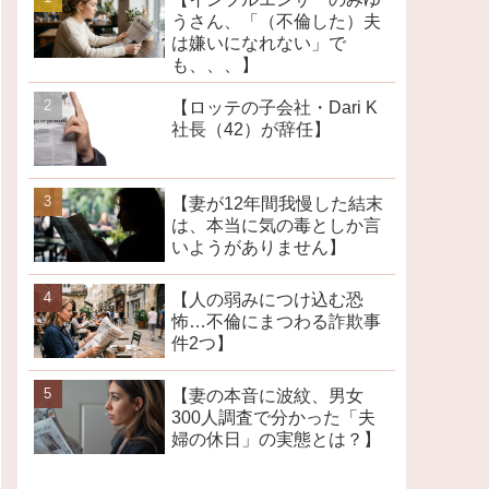
うさん、「（不倫した）夫
は嫌いになれない」で
も、、、】
【ロッテの子会社・Dari K
社長（42）が辞任】
【妻が12年間我慢した結末
は、本当に気の毒としか言
いようがありません】
【人の弱みにつけ込む恐
怖…不倫にまつわる詐欺事
件2つ】
【妻の本音に波紋、男女
300人調査で分かった「夫
婦の休日」の実態とは？】