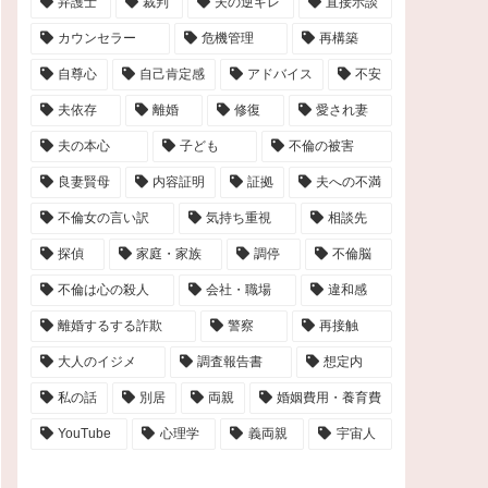
弁護士
裁判
夫の逆ギレ
直接示談
カウンセラー
危機管理
再構築
自尊心
自己肯定感
アドバイス
不安
夫依存
離婚
修復
愛され妻
夫の本心
子ども
不倫の被害
良妻賢母
内容証明
証拠
夫への不満
不倫女の言い訳
気持ち重視
相談先
探偵
家庭・家族
調停
不倫脳
不倫は心の殺人
会社・職場
違和感
離婚するする詐欺
警察
再接触
大人のイジメ
調査報告書
想定内
私の話
別居
両親
婚姻費用・養育費
YouTube
心理学
義両親
宇宙人