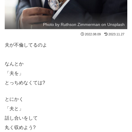
Photo by Ruthson Zimmerman on Unsplash
2022.08.09
2023.11.27
夫が不倫してるのよ
なんとか
「夫を」
とっちめなくては?
とにかく
「夫と」
話し合いをして
丸く収めよう?