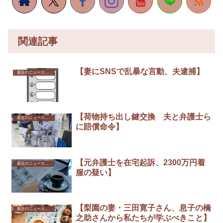
関連記事
【妻にSNSで乱暴な言動、夫逮捕】
最近のニュースから
【荷物持ち出し鍵交換 夫と弁護士ら
最近のニュースから
に賠償命令】
【元弁護士を在宅起訴、2300万円着
最近のニュースから
服の疑い】
【梨園の妻・三田寛子さん、息子の橋
最近のニュースから
之助さんから私たちが学ぶべきこと】