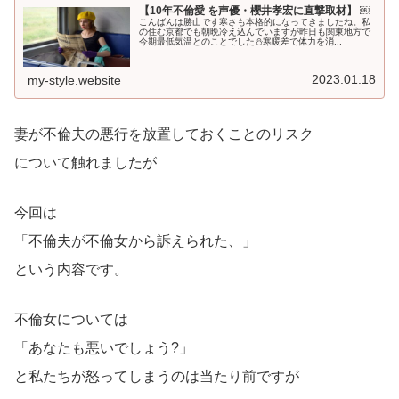
【10年不倫愛 を声優・櫻井孝宏に直撃取材】 ￼
こんばんは勝山です寒さも本格的になってきましたね。私
の住む京都でも朝晩冷え込んでいますが昨日も関東地方で
今期最低気温とのことでした⛄️寒暖差で体力を消...
2023.01.18
my-style.website
妻が不倫夫の悪行を放置しておくことのリスク
について触れましたが
今回は
「不倫夫が不倫女から訴えられた、」
という内容です。
不倫女については
「あなたも悪いでしょう?」
と私たちが怒ってしまうのは当たり前ですが