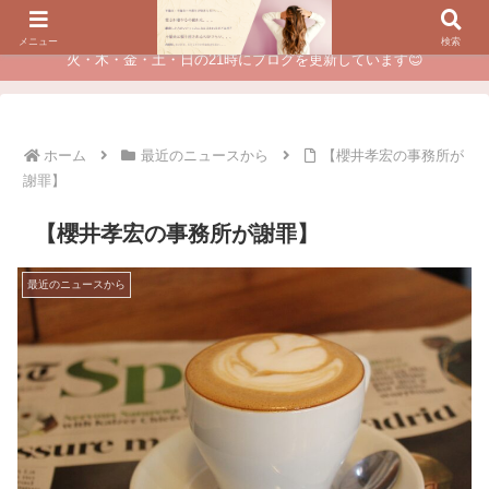
夫に不倫されたつらい経験が、あなたのチャンスに変わるカウンセリング
メニュー
検索
火・木・金・土・日の21時にブログを更新しています😊
ホーム
最近のニュースから
【櫻井孝宏の事務所が
謝罪】
【櫻井孝宏の事務所が謝罪】
最近のニュースから