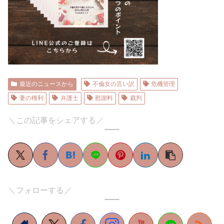
最近のニュースから
不倫女の言い訳
危機管理
妻の権利
弁護士
慰謝料
裁判
＼この記事をシェアする／
＼フォローする／