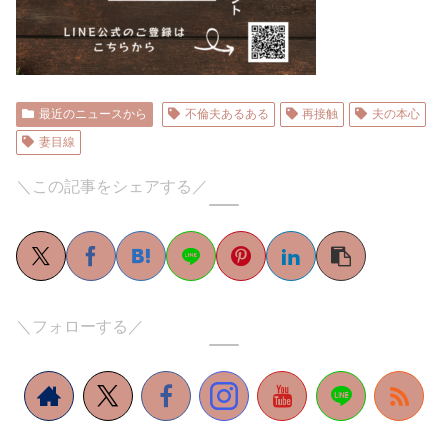
最近のニュースから
不倫夫あるある
再接触
夫の本心
妻目線
＼この記事をシェアする／
＼フォローする／