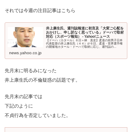
それでは今週の注目記事はこちら
井上康生氏、週刊誌報道に初言及「大変ご心配を
おかけし、申し訳なく思っている」ドーハで取材
対応（スポーツ報知） - Yahoo!ニュース
【ドーハ（カタール）６日＝林 直史】柔道の前男子日本
代表監督の井上康生氏（４４）が６日、柔道・世界選手権
の開催地カタール・ドーハで取材に応じ、週刊誌の...
news.yahoo.co.jp
先月末に明るみになった
井上康生氏の不倫疑惑の話題です。
先月末の記事では
下記のように
不貞行為を否定していました。