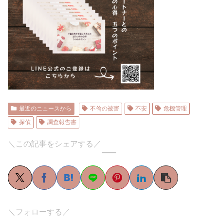
最近のニュースから
不倫の被害
不安
危機管理
探偵
調査報告書
＼この記事をシェアする／
＼フォローする／