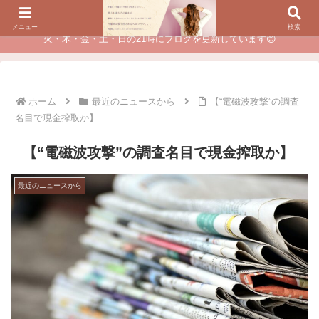
夫に不倫されたつらい経験が、あなたのチャンスに変わるカウンセリング
メニュー
検索
火・木・金・土・日の21時にブログを更新しています😊
ホーム
最近のニュースから
【“電磁波攻撃”の調査
名目で現金搾取か】
【“電磁波攻撃”の調査名目で現金搾取か】
最近のニュースから