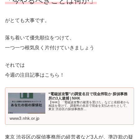
「今やるべきことは何か」
がとても大事です。
落ち着いて優先順位をつけて、
一つ一つ根気良く片付けていきましょう
それでは
今週の注目記事はこちら！
“電磁波攻撃”の調査名目で現金搾取か 探偵事務
所の3人逮捕 | NHK
【NHK】「電磁波攻撃の被害を受けた」などと依頼者から
相談を受けて、調査料の名目で現金を支払わせたとして、
東京 渋谷区の探偵事務所…
www3.nhk.or.jp
東京 渋谷区の探偵事務所の経営者など3人が、準詐欺の疑