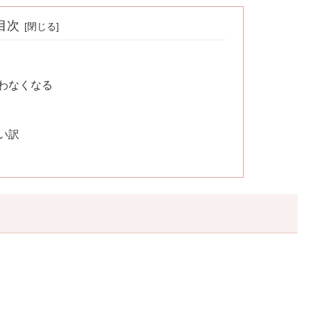
目次
わなくなる
い訳