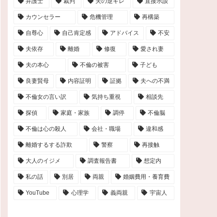
弁護士
裁判
夫の逆ギレ
直接示談
カウンセラー
危機管理
再構築
自尊心
自己肯定感
アドバイス
不安
夫依存
離婚
修復
愛され妻
夫の本心
不倫の被害
子ども
良妻賢母
内容証明
証拠
夫への不満
不倫女の言い訳
気持ち重視
相談先
探偵
家庭・家族
調停
不倫脳
不倫は心の殺人
会社・職場
違和感
離婚するする詐欺
警察
再接触
大人のイジメ
調査報告書
想定内
私の話
別居
両親
婚姻費用・養育費
YouTube
心理学
義両親
宇宙人