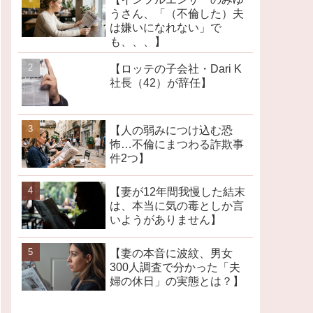
うさん、「（不倫した）夫
は嫌いになれない」で
も、、、】
【ロッテの子会社・Dari K
社長（42）が辞任】
【人の弱みにつけ込む恐
怖…不倫にまつわる詐欺事
件2つ】
【妻が12年間我慢した結末
は、本当に気の毒としか言
いようがありません】
【妻の本音に波紋、男女
300人調査で分かった「夫
婦の休日」の実態とは？】