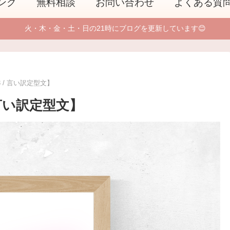
ング
無料相談
お問い合わせ
よくある質
火・木・金・土・日の21時にブログを更新しています😊
3 / 言い訳定型文】
 言い訳定型文】