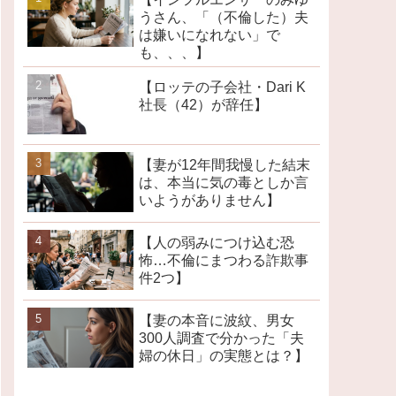
うさん、「（不倫した）夫
は嫌いになれない」で
も、、、】
【ロッテの子会社・Dari K
社長（42）が辞任】
【妻が12年間我慢した結末
は、本当に気の毒としか言
いようがありません】
【人の弱みにつけ込む恐
怖…不倫にまつわる詐欺事
件2つ】
【妻の本音に波紋、男女
300人調査で分かった「夫
婦の休日」の実態とは？】