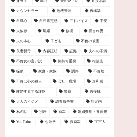
弁護士
裁判
夫の逆ギレ
直接示談
カウンセラー
危機管理
再構築
自尊心
自己肯定感
アドバイス
不安
夫依存
離婚
修復
愛され妻
夫の本心
子ども
不倫の被害
良妻賢母
内容証明
証拠
夫への不満
不倫女の言い訳
気持ち重視
相談先
探偵
家庭・家族
調停
不倫脳
不倫は心の殺人
会社・職場
違和感
離婚するする詐欺
警察
再接触
大人のイジメ
調査報告書
想定内
私の話
別居
両親
婚姻費用・養育費
YouTube
心理学
義両親
宇宙人