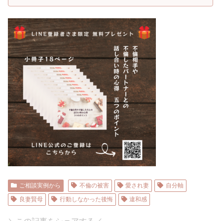
ご相談実例から
不倫の被害
愛され妻
自分軸
良妻賢母
行動しなかった後悔
違和感