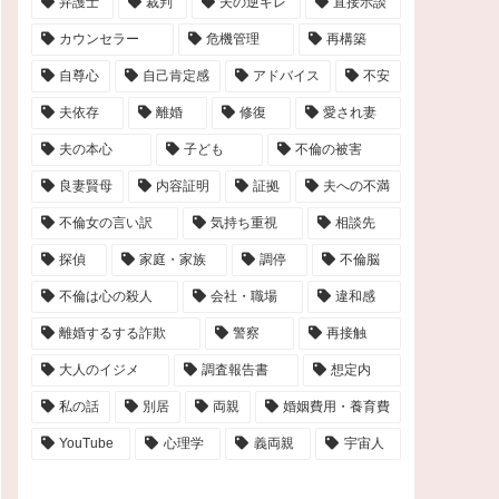
弁護士
裁判
夫の逆ギレ
直接示談
カウンセラー
危機管理
再構築
自尊心
自己肯定感
アドバイス
不安
夫依存
離婚
修復
愛され妻
夫の本心
子ども
不倫の被害
良妻賢母
内容証明
証拠
夫への不満
不倫女の言い訳
気持ち重視
相談先
探偵
家庭・家族
調停
不倫脳
不倫は心の殺人
会社・職場
違和感
離婚するする詐欺
警察
再接触
大人のイジメ
調査報告書
想定内
私の話
別居
両親
婚姻費用・養育費
YouTube
心理学
義両親
宇宙人