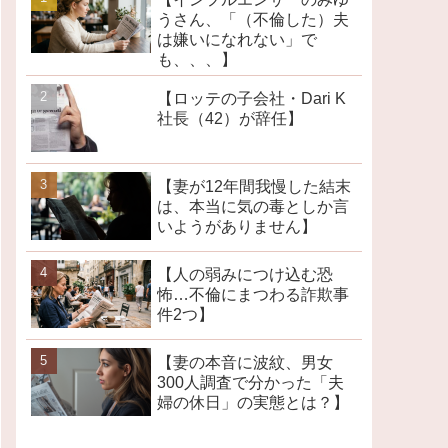
うさん、「（不倫した）夫
は嫌いになれない」で
も、、、】
【ロッテの子会社・Dari K
社長（42）が辞任】
【妻が12年間我慢した結末
は、本当に気の毒としか言
いようがありません】
【人の弱みにつけ込む恐
怖…不倫にまつわる詐欺事
件2つ】
【妻の本音に波紋、男女
300人調査で分かった「夫
婦の休日」の実態とは？】