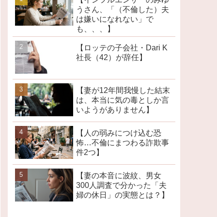
うさん、「（不倫した）夫
は嫌いになれない」で
も、、、】
【ロッテの子会社・Dari K
社長（42）が辞任】
【妻が12年間我慢した結末
は、本当に気の毒としか言
いようがありません】
【人の弱みにつけ込む恐
怖…不倫にまつわる詐欺事
件2つ】
【妻の本音に波紋、男女
300人調査で分かった「夫
婦の休日」の実態とは？】