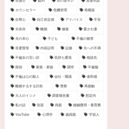
弁護士
裁判
夫の逆ギレ
直接示談
カウンセラー
危機管理
再構築
自尊心
自己肯定感
アドバイス
不安
夫依存
離婚
修復
愛され妻
夫の本心
子ども
不倫の被害
良妻賢母
内容証明
証拠
夫への不満
不倫女の言い訳
気持ち重視
相談先
探偵
家庭・家族
調停
不倫脳
不倫は心の殺人
会社・職場
違和感
離婚するする詐欺
警察
再接触
大人のイジメ
調査報告書
想定内
私の話
別居
両親
婚姻費用・養育費
YouTube
心理学
義両親
宇宙人