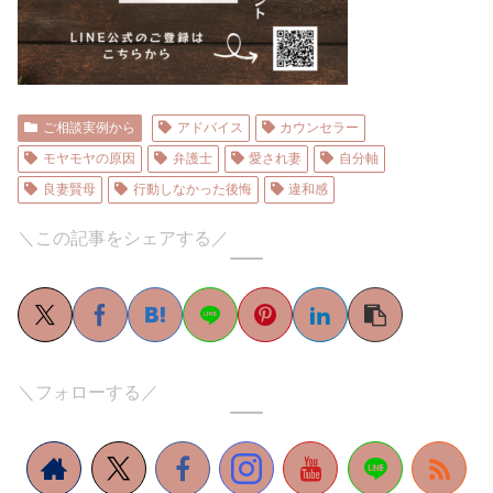
ご相談実例から
アドバイス
カウンセラー
モヤモヤの原因
弁護士
愛され妻
自分軸
良妻賢母
行動しなかった後悔
違和感
＼この記事をシェアする／
＼フォローする／