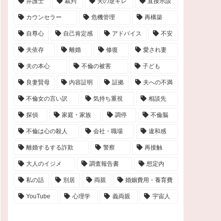
弁護士
裁判
夫の逆ギレ
直接示談
カウンセラー
危機管理
再構築
自尊心
自己肯定感
アドバイス
不安
夫依存
離婚
修復
愛され妻
夫の本心
不倫の被害
子ども
良妻賢母
内容証明
証拠
夫への不満
不倫女の言い訳
気持ち重視
相談先
探偵
家庭・家族
調停
不倫脳
不倫は心の殺人
会社・職場
違和感
離婚するする詐欺
警察
再接触
大人のイジメ
調査報告書
想定内
私の話
別居
両親
婚姻費用・養育費
YouTube
心理学
義両親
宇宙人