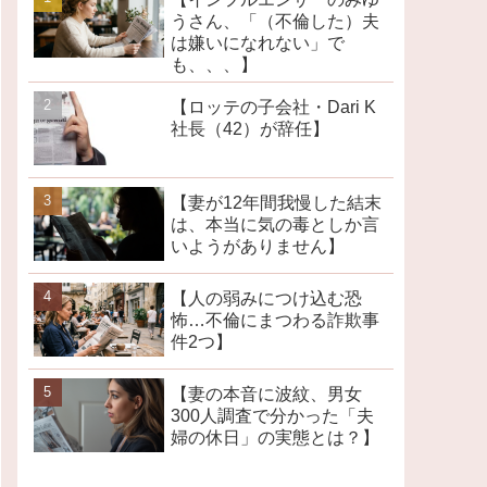
うさん、「（不倫した）夫
は嫌いになれない」で
も、、、】
【ロッテの子会社・Dari K
社長（42）が辞任】
【妻が12年間我慢した結末
は、本当に気の毒としか言
いようがありません】
【人の弱みにつけ込む恐
怖…不倫にまつわる詐欺事
件2つ】
【妻の本音に波紋、男女
300人調査で分かった「夫
婦の休日」の実態とは？】