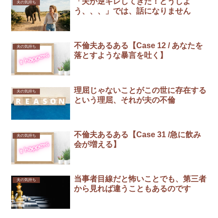
「夫が逆ギレしてきた！どうしよ
夫の気持ち
う、、、」では、話になりません
不倫夫あるある【Case 12 / あなたを
夫の気持ち
落とすような暴言を吐く】
理屈じゃないことがこの世に存在する
夫の気持ち
という理屈、それが夫の不倫
不倫夫あるある【Case 31 /急に飲み
夫の気持ち
会が増える】
当事者目線だと怖いことでも、第三者
夫の気持ち
から見れば違うこともあるのです