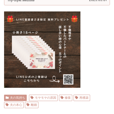
夫の気持ち
モヤモヤの原因
修復
再構築
夫の本心
離婚