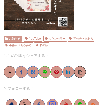
お知らせ
YouTube
カウンセラー
不倫夫あるある
不倫女性あるある
私の話
＼この記事をシェアする／
＼フォローする／