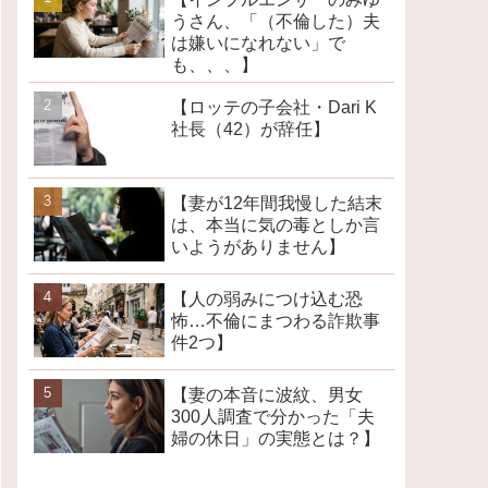
うさん、「（不倫した）夫
は嫌いになれない」で
も、、、】
【ロッテの子会社・Dari K
社長（42）が辞任】
【妻が12年間我慢した結末
は、本当に気の毒としか言
いようがありません】
【人の弱みにつけ込む恐
怖…不倫にまつわる詐欺事
件2つ】
【妻の本音に波紋、男女
300人調査で分かった「夫
婦の休日」の実態とは？】