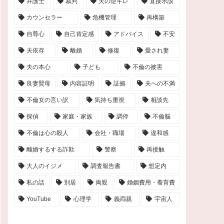
弁護士
裁判
夫の逆ギレ
直接示談
カウンセラー
危機管理
再構築
自尊心
自己肯定感
アドバイス
不安
夫依存
離婚
修復
愛され妻
夫の本心
子ども
不倫の被害
良妻賢母
内容証明
証拠
夫への不満
不倫女の言い訳
気持ち重視
相談先
探偵
家庭・家族
調停
不倫脳
不倫は心の殺人
会社・職場
違和感
離婚するする詐欺
警察
再接触
大人のイジメ
調査報告書
想定内
私の話
別居
両親
婚姻費用・養育費
YouTube
心理学
義両親
宇宙人