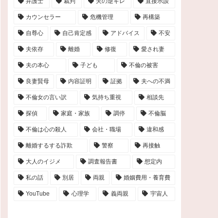
弁護士
裁判
夫の逆ギレ
直接示談
カウンセラー
危機管理
再構築
自尊心
自己肯定感
アドバイス
不安
夫依存
離婚
修復
愛され妻
夫の本心
子ども
不倫の被害
良妻賢母
内容証明
証拠
夫への不満
不倫女の言い訳
気持ち重視
相談先
探偵
家庭・家族
調停
不倫脳
不倫は心の殺人
会社・職場
違和感
離婚するする詐欺
警察
再接触
大人のイジメ
調査報告書
想定内
私の話
別居
両親
婚姻費用・養育費
YouTube
心理学
義両親
宇宙人