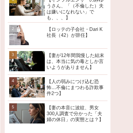
うさん、「（不倫した）夫
は嫌いになれない」で
も、、、】
【ロッテの子会社・Dari K
社長（42）が辞任】
【妻が12年間我慢した結末
は、本当に気の毒としか言
いようがありません】
【人の弱みにつけ込む恐
怖…不倫にまつわる詐欺事
件2つ】
【妻の本音に波紋、男女
300人調査で分かった「夫
婦の休日」の実態とは？】