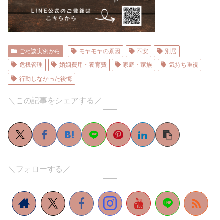
ご相談実例から
モヤモヤの原因
不安
別居
危機管理
婚姻費用・養育費
家庭・家族
気持ち重視
行動しなかった後悔
＼この記事をシェアする／
＼フォローする／