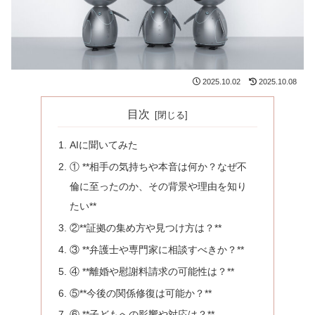
2025.10.02
2025.10.08
目次
AIに聞いてみた
① **相手の気持ちや本音は何か？なぜ不
倫に至ったのか、その背景や理由を知り
たい**
②**証拠の集め方や見つけ方は？**
③ **弁護士や専門家に相談すべきか？**
④ **離婚や慰謝料請求の可能性は？**
⑤**今後の関係修復は可能か？**
⑥ **子どもへの影響や対応は？**