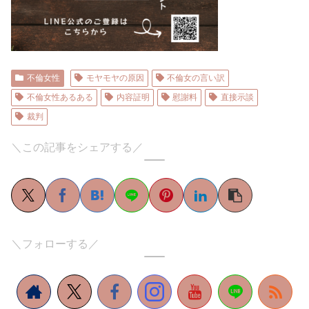
不倫女性
モヤモヤの原因
不倫女の言い訳
不倫女性あるある
内容証明
慰謝料
直接示談
裁判
＼この記事をシェアする／
＼フォローする／