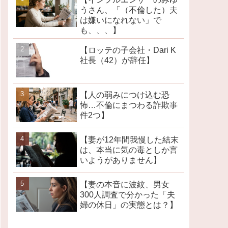
うさん、「（不倫した）夫
は嫌いになれない」で
も、、、】
【ロッテの子会社・Dari K
社長（42）が辞任】
【人の弱みにつけ込む恐
怖…不倫にまつわる詐欺事
件2つ】
【妻が12年間我慢した結末
は、本当に気の毒としか言
いようがありません】
【妻の本音に波紋、男女
300人調査で分かった「夫
婦の休日」の実態とは？】