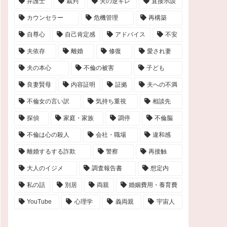
弁護士
裁判
夫の逆ギレ
直接示談
カウンセラー
危機管理
再構築
自尊心
自己肯定感
アドバイス
不安
夫依存
離婚
修復
愛され妻
夫の本心
不倫の被害
子ども
良妻賢母
内容証明
証拠
夫への不満
不倫女の言い訳
気持ち重視
相談先
探偵
家庭・家族
調停
不倫脳
不倫は心の殺人
会社・職場
違和感
離婚するする詐欺
警察
再接触
大人のイジメ
調査報告書
想定内
私の話
別居
両親
婚姻費用・養育費
YouTube
心理学
義両親
宇宙人