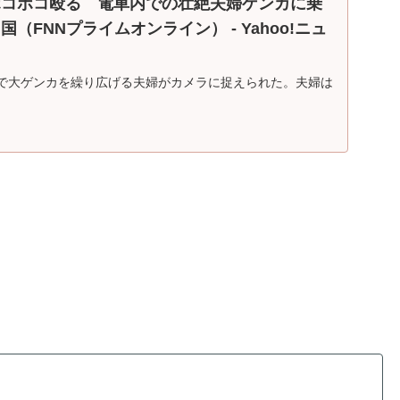
ボコボコ殴る 電車内での壮絶夫婦ゲンカに乗
（FNNプライムオンライン） - Yahoo!ニュ
で大ゲンカを繰り広げる夫婦がカメラに捉えられた。夫婦は
めていたとみられ、乗務員の制止も聞かずヒートアップ。妻