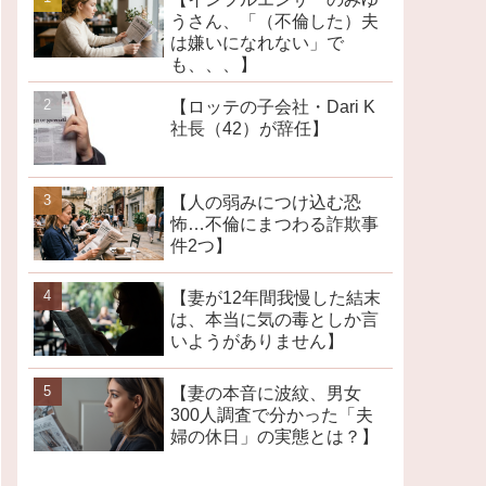
うさん、「（不倫した）夫
は嫌いになれない」で
も、、、】
【ロッテの子会社・Dari K
社長（42）が辞任】
【人の弱みにつけ込む恐
怖…不倫にまつわる詐欺事
件2つ】
【妻が12年間我慢した結末
は、本当に気の毒としか言
いようがありません】
【妻の本音に波紋、男女
300人調査で分かった「夫
婦の休日」の実態とは？】