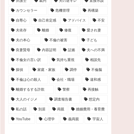
弁護士
裁判
夫の逆ギレ
直接示談
カウンセラー
危機管理
再構築
自尊心
自己肯定感
アドバイス
不安
夫依存
離婚
修復
愛され妻
夫の本心
不倫の被害
子ども
良妻賢母
内容証明
証拠
夫への不満
不倫女の言い訳
気持ち重視
相談先
探偵
家庭・家族
調停
不倫脳
不倫は心の殺人
会社・職場
違和感
離婚するする詐欺
警察
再接触
大人のイジメ
調査報告書
想定内
私の話
別居
両親
婚姻費用・養育費
YouTube
心理学
義両親
宇宙人