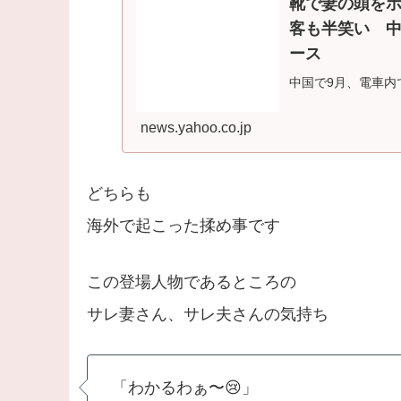
靴で妻の頭を
客も半笑い 中国
ース
中国で9月、電車内
金銭トラブルで揉
に「愛人...
news.yahoo.co.jp
どちらも
海外で起こった揉め事です
この登場人物であるところの
サレ妻さん、サレ夫さんの気持ち
「わかるわぁ〜😢」