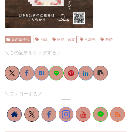
妻の気持ち
両親
家庭・家族
相談先
離婚
＼この記事をシェアする／
＼フォローする／