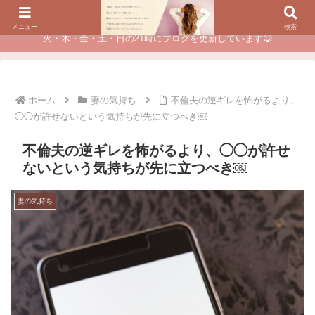
夫に不倫されたつらい経験が、あなたのチャンスに変わるカウンセリング
メニュー
検索
火・木・金・土・日の21時にブログを更新しています😊
ホーム
妻の気持ち
不倫夫の逆ギレを怖がるより、
◯◯が許せないという気持ちが先に立つべき￼
不倫夫の逆ギレを怖がるより、◯◯が許せ
ないという気持ちが先に立つべき￼
妻の気持ち