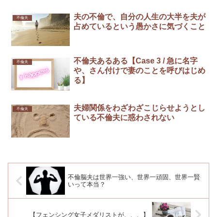
夫の不倫で、自分の人生の大半を夫が
不倫夫
占めているという愚かさに気づくこと
不倫夫あるある【Case 3 / 急に名字
不倫夫
や、さん付けで妻のことを呼びはじめ
る】
夫婦関係をわざわざこじらせようとし
不倫夫
ている不倫夫に惑わされない
不倫脳夫は世界一強い、世界一頑固、世界一賢
いって本当？
【フェンシング女子メダリストが、、、】