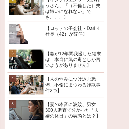
うさん、「（不倫した）夫
は嫌いになれない」で
も、、、】
【ロッテの子会社・Dari K
社長（42）が辞任】
【妻が12年間我慢した結末
は、本当に気の毒としか言
いようがありません】
【人の弱みにつけ込む恐
怖…不倫にまつわる詐欺事
件2つ】
【妻の本音に波紋、男女
300人調査で分かった「夫
婦の休日」の実態とは？】