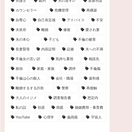
弁護士
裁判
夫の逆ギレ
直接示談
カウンセラー
危機管理
再構築
自尊心
自己肯定感
アドバイス
不安
夫依存
離婚
修復
愛され妻
夫の本心
子ども
不倫の被害
良妻賢母
内容証明
証拠
夫への不満
不倫女の言い訳
気持ち重視
相談先
探偵
家庭・家族
調停
不倫脳
不倫は心の殺人
会社・職場
違和感
離婚するする詐欺
警察
再接触
大人のイジメ
調査報告書
想定内
私の話
別居
両親
婚姻費用・養育費
YouTube
心理学
義両親
宇宙人