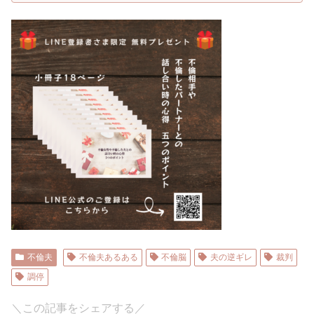
不倫夫
不倫夫あるある
不倫脳
夫の逆ギレ
裁判
調停
＼この記事をシェアする／