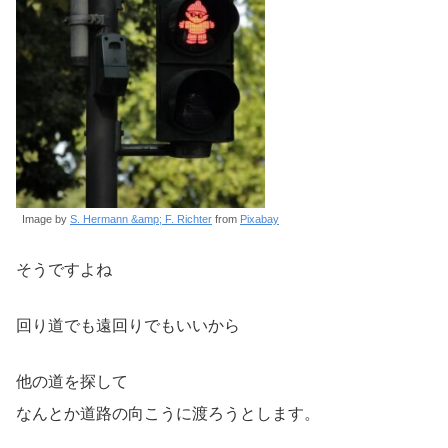
Image by
S. Hermann &amp; F. Richter
from
Pixabay
そうですよね
回り道でも遠回りでもいいから
他の道を探して
なんとか道路の向こうに渡ろうとします。