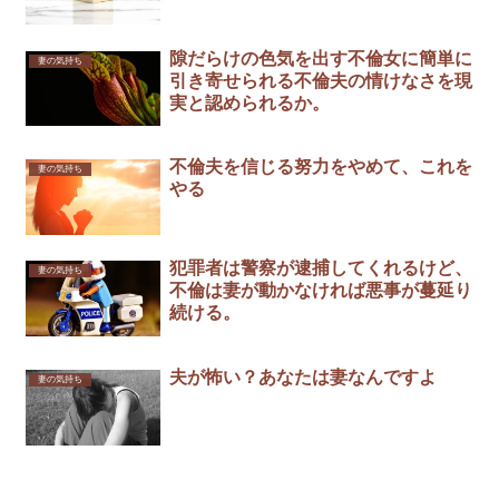
隙だらけの色気を出す不倫女に簡単に
妻の気持ち
引き寄せられる不倫夫の情けなさを現
実と認められるか。
不倫夫を信じる努力をやめて、これを
妻の気持ち
やる
犯罪者は警察が逮捕してくれるけど、
妻の気持ち
不倫は妻が動かなければ悪事が蔓延り
続ける。
夫が怖い？あなたは妻なんですよ
妻の気持ち