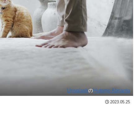
Unsplash
の
Hutomo Abrianto
2023.05.25
」