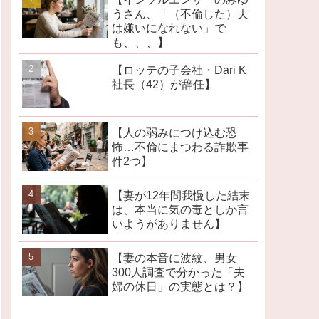
うさん、「（不倫した）夫
は嫌いになれない」で
も、、、】
【ロッテの子会社・Dari K
社長（42）が辞任】
【人の弱みにつけ込む恐
怖…不倫にまつわる詐欺事
件2つ】
【妻が12年間我慢した結末
は、本当に気の毒としか言
いようがありません】
【妻の本音に波紋、男女
300人調査で分かった「夫
婦の休日」の実態とは？】