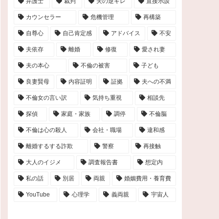
弁護士
裁判
夫の逆ギレ
直接示談
カウンセラー
危機管理
再構築
自尊心
自己肯定感
アドバイス
不安
夫依存
離婚
修復
愛され妻
夫の本心
不倫の被害
子ども
良妻賢母
内容証明
証拠
夫への不満
不倫女の言い訳
気持ち重視
相談先
探偵
家庭・家族
調停
不倫脳
不倫は心の殺人
会社・職場
違和感
離婚するする詐欺
警察
再接触
大人のイジメ
調査報告書
想定内
私の話
別居
両親
婚姻費用・養育費
YouTube
心理学
義両親
宇宙人