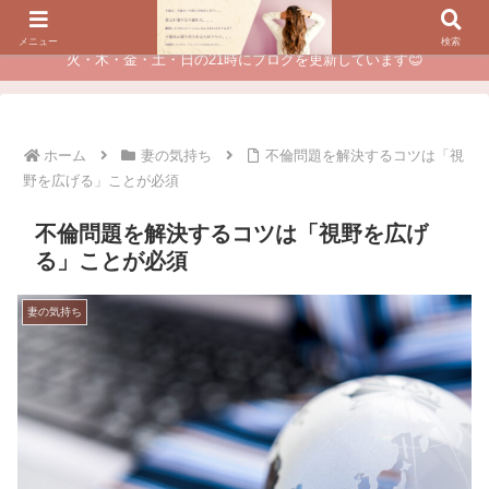
夫に不倫されたつらい経験が、あなたのチャンスに変わるカウンセリング
メニュー
検索
火・木・金・土・日の21時にブログを更新しています😊
ホーム
妻の気持ち
不倫問題を解決するコツは「視
野を広げる」ことが必須
不倫問題を解決するコツは「視野を広げ
る」ことが必須
妻の気持ち