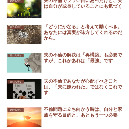
夫の不倫でツラい目にあったけど、実
妻の気持ち
は自分が成長していることにも気づく
「どうにかなる」と考えて動くべき。
妻の気持ち
あなたには真実が味方してくれるのだ
から。
夫の不倫の解決は「再構築」も必要で
妻の気持ち
すが、これがあれば「最強」です
夫の不倫であなたが心配すべきこと
妻の気持ち
は、「夫に嫌われた」ではなくこれで
す￼
不倫問題に立ち向かう時は、自分と家
妻の気持ち
族を守る目的と、あともう一つ必要