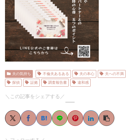
夫の気持ち
不倫夫あるある
夫の本心
夫への不満
探偵
証拠
調査報告書
違和感
＼この記事をシェアする／