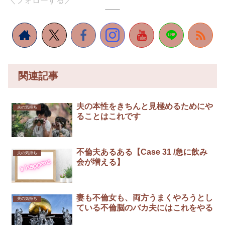
＼フォローする／
関連記事
夫の本性をきちんと見極めるためにや
夫の気持ち
ることはこれです￼
不倫夫あるある【Case 31 /急に飲み
夫の気持ち
会が増える】
妻も不倫女も、両方うまくやろうとし
夫の気持ち
ている不倫脳のバカ夫にはこれをやる