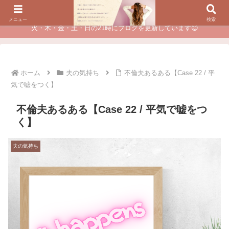
夫に不倫されたつらい経験が、あなたのチャンスに変わるカウンセリング
メニュー
検索
火・木・金・土・日の21時にブログを更新しています😊
ホーム
夫の気持ち
不倫夫あるある【Case 22 / 平
気で嘘をつく】
不倫夫あるある【Case 22 / 平気で嘘をつ
く】
夫の気持ち