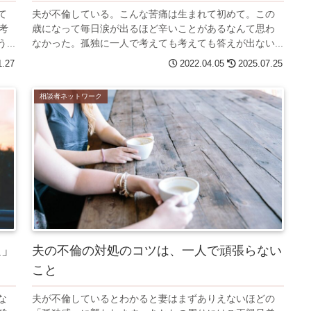
て
夫が不倫している。こんな苦痛は生まれて初めて。この
考
歳になって毎日涙が出るほど辛いことがあるなんて思わ
..
なかった。孤独に一人で考えても考えても答えが出ない...
1.27
2022.04.05
2025.07.25
相談者ネットワーク
通」
夫の不倫の対処のコツは、一人で頑張らない
こと
な
夫が不倫しているとわかると妻はまずありえないほどの