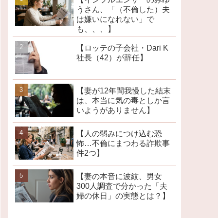
うさん、「（不倫した）夫
は嫌いになれない」で
も、、、】
【ロッテの子会社・Dari K
社長（42）が辞任】
【妻が12年間我慢した結末
は、本当に気の毒としか言
いようがありません】
【人の弱みにつけ込む恐
怖…不倫にまつわる詐欺事
件2つ】
【妻の本音に波紋、男女
300人調査で分かった「夫
婦の休日」の実態とは？】