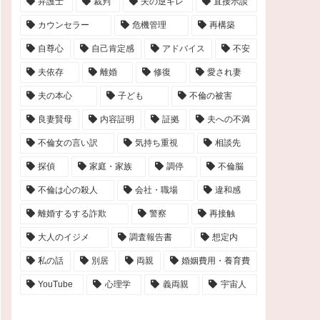
弁護士
裁判
夫の逆ギレ
直接示談
カウンセラー
危機管理
再構築
自尊心
自己肯定感
アドバイス
不安
夫依存
離婚
修復
愛され妻
夫の本心
子ども
不倫の被害
良妻賢母
内容証明
証拠
夫への不満
不倫女の言い訳
気持ち重視
相談先
探偵
家庭・家族
調停
不倫脳
不倫は心の殺人
会社・職場
違和感
離婚するする詐欺
警察
再接触
大人のイジメ
調査報告書
想定内
私の話
別居
両親
婚姻費用・養育費
YouTube
心理学
義両親
宇宙人