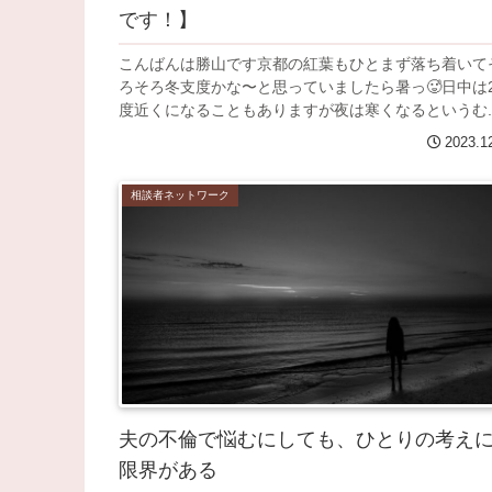
です！】
こんばんは勝山です京都の紅葉もひとまず落ち着いて
ろそろ冬支度かな〜と思っていましたら暑っ🥵日中は2
度近くになることもありますが夜は寒くなるというむ..
2023.1
相談者ネットワーク
夫の不倫で悩むにしても、ひとりの考え
限界がある￼