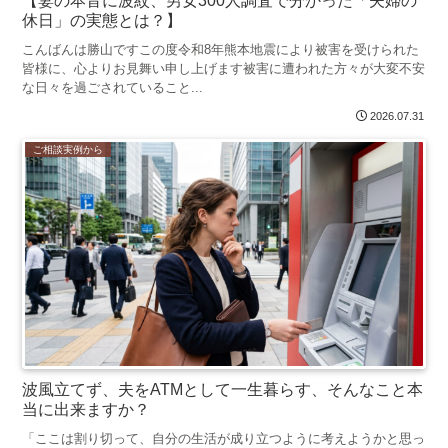
【妻の本音に波紋、男女300人調査で分かった「夫婦の
休日」の実態とは？】
こんばんは勝山ですこの度令和8年熊本地震により被害を受けられた
皆様に、心よりお見舞い申し上げます被害に遭われた方々が大変不安
な日々を過ごされていること...
2026.07.31
ご相談実例から
波風立てず、夫をATMとして一生暮らす、そんなこと本
当に出来ますか？
「ここは割り切って、自分の生活が成り立つように考えようかと思っ