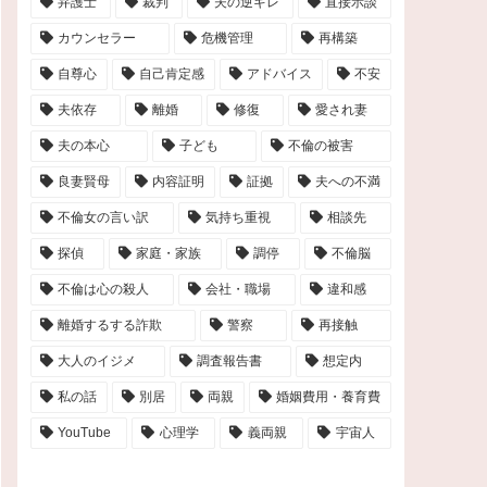
弁護士
裁判
夫の逆ギレ
直接示談
カウンセラー
危機管理
再構築
自尊心
自己肯定感
アドバイス
不安
夫依存
離婚
修復
愛され妻
夫の本心
子ども
不倫の被害
良妻賢母
内容証明
証拠
夫への不満
不倫女の言い訳
気持ち重視
相談先
探偵
家庭・家族
調停
不倫脳
不倫は心の殺人
会社・職場
違和感
離婚するする詐欺
警察
再接触
大人のイジメ
調査報告書
想定内
私の話
別居
両親
婚姻費用・養育費
YouTube
心理学
義両親
宇宙人