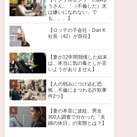
うさん、「（不倫した）夫
は嫌いになれない」で
も、、、】
【ロッテの子会社・Dari K
社長（42）が辞任】
【妻が12年間我慢した結末
は、本当に気の毒としか言
いようがありません】
【人の弱みにつけ込む恐
怖…不倫にまつわる詐欺事
件2つ】
【妻の本音に波紋、男女
300人調査で分かった「夫
婦の休日」の実態とは？】