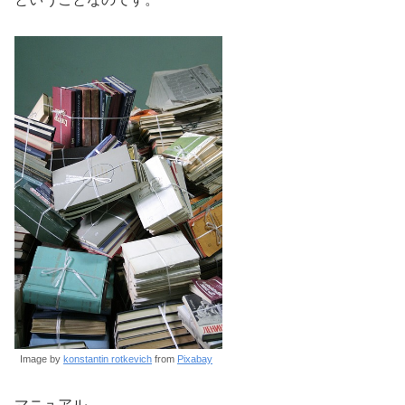
Image by
konstantin rotkevich
from
Pixabay
マニュアル