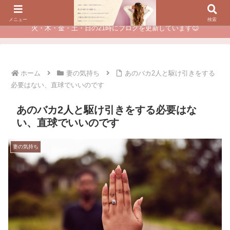
夫に不倫されたつらい経験が、あなたのチャンスに変わるカウンセリング
メニュー
検索
火・木・金・土・日の21時にブログを更新しています😊
ホーム
妻の気持ち
あのバカ2人と駆け引きをする
必要はない、直球でいいのです
あのバカ2人と駆け引きをする必要はな
い、直球でいいのです
妻の気持ち