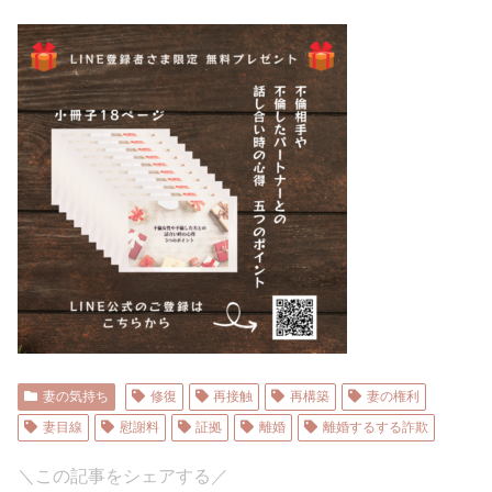
妻の気持ち
修復
再接触
再構築
妻の権利
妻目線
慰謝料
証拠
離婚
離婚するする詐欺
＼この記事をシェアする／