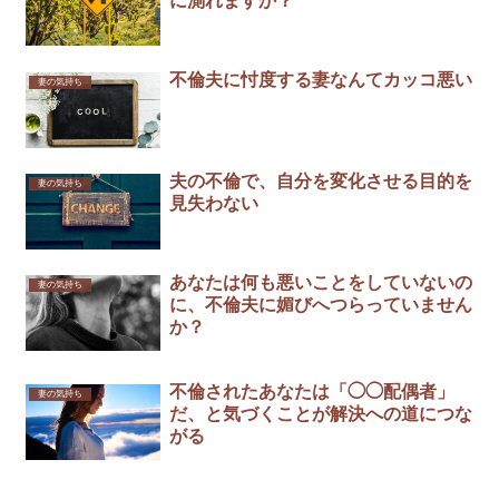
に測れますか？
不倫夫に忖度する妻なんてカッコ悪い￼
妻の気持ち
夫の不倫で、自分を変化させる目的を
妻の気持ち
見失わない
あなたは何も悪いことをしていないの
妻の気持ち
に、不倫夫に媚びへつらっていません
か？
不倫されたあなたは「◯◯配偶者」
妻の気持ち
だ、と気づくことが解決への道につな
がる